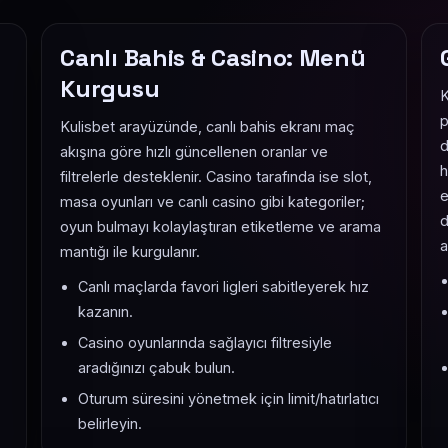
Canlı Bahis & Casino: Menü
Kurgusu
K
p
Kulisbet arayüzünde, canlı bahis ekranı maç
d
akışına göre hızlı güncellenen oranlar ve
h
filtrelerle desteklenir. Casino tarafında ise slot,
e
masa oyunları ve canlı casino gibi kategoriler;
d
oyun bulmayı kolaylaştıran etiketleme ve arama
a
mantığı ile kurgulanır.
Canlı maçlarda favori ligleri sabitleyerek hız
kazanın.
Casino oyunlarında sağlayıcı filtresiyle
aradığınızı çabuk bulun.
Oturum süresini yönetmek için limit/hatırlatıcı
belirleyin.