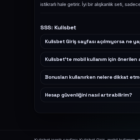
istikrarlı hale getirir. İyi bir alışkanlık seti, s
SSS: Kulisbet
Kulisbet Giriş sayfası açılmıyorsa ne y
Kulisbet’te mobil kullanım için önerilen
Bonusları kullanırken nelere dikkat etm
Hesap güvenliğini nasıl artırabilirim?
Kulisbet içerik sayfası; Kulisbet Giriş, mobil kullanım, 