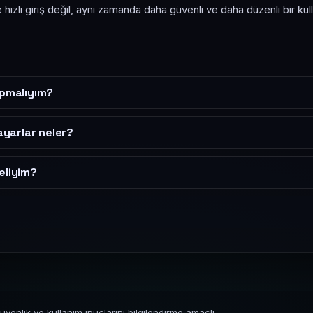
adece hızlı giriş değil, aynı zamanda daha güvenli ve daha düzenli bir ku
apmalıyım?
 ayarlar neler?
eliyim?
güvenlik ve kullanım ipuçlarını bilgilendirme amaçlı