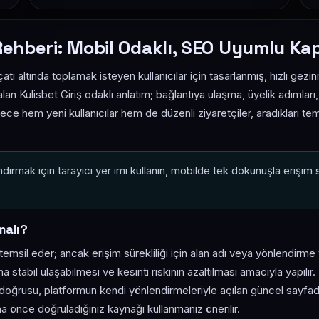
 Rehberi: Mobil Odaklı, SEO Uyumlu Ka
çatı altında toplamak isteyen kullanıcılar için tasarlanmış, hızlı ge
lan Kulisbet Giriş odaklı anlatım; bağlantıya ulaşma, üyelik adımla
Böylece hem yeni kullanıcılar hem de düzenli ziyaretçiler, aradıkları 
ndırmak için tarayıcı yer imi kullanın, mobilde tek dokunuşla erişim 
malı?
 temsil eder; ancak erişim sürekliliği için alan adı veya yönlendirm
a stabil ulaşabilmesi ve kesinti riskinin azaltılması amacıyla yapılır
 doğrusu, platformun kendi yönlendirmeleriyle açılan güncel sayfadır
ha önce doğruladığınız kaynağı kullanmanız önerilir.