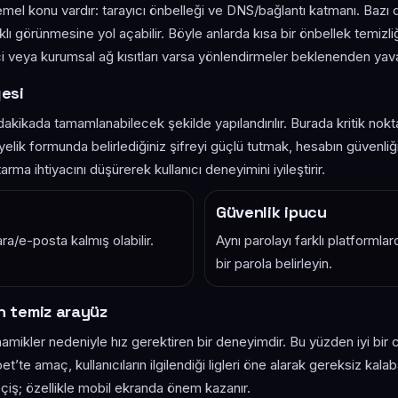
i temel konu vardır: tarayıcı önbelleği ve DNS/bağlantı katmanı. Baz
rklı görünmesine yol açabilir. Böyle anlarda kısa bir önbellek temizl
 veya kurumsal ağ kısıtları varsa yönlendirmeler beklenenden yavaş
gesi
akikada tamamlanabilecek şekilde yapılandırılır. Burada kritik nokta,
. Üyelik formunda belirlediğiniz şifreyi güçlü tutmak, hesabın güvenl
ma ihtiyacını düşürerek kullanıcı deneyimini iyileştirir.
Güvenlik ipucu
a/e-posta kalmış olabilir.
Aynı parolayı farklı platformlar
bir parola belirleyin.
in temiz arayüz
mikler nedeniyle hız gerektiren bir deneyimdir. Bu yüzden iyi bir canlı
et’te amaç, kullanıcıların ilgilendiği ligleri öne alarak gereksiz kalab
eçiş; özellikle mobil ekranda önem kazanır.