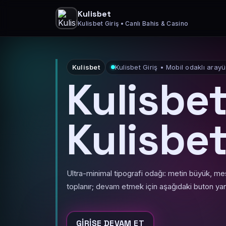
Kulisbet
Kulisbet Giriş • Canlı Bahis & Casino
Kulisbet Giriş • Mobil odaklı aray
Kulisbet
Kulisbet
Kulisbe
Ultra-minimal tipografi odağı: metin büyük, mes
toplanır; devam etmek için aşağıdaki buton yan
GİRİŞE DEVAM ET