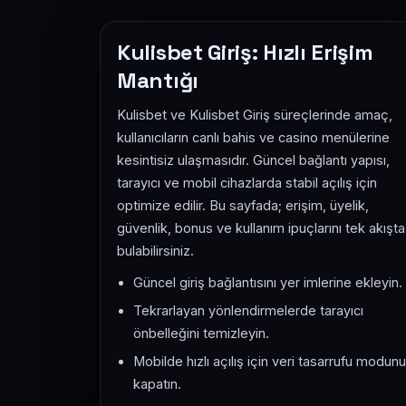
Kulisbet Giriş: Hızlı Erişim
Mantığı
Kulisbet ve Kulisbet Giriş süreçlerinde amaç,
kullanıcıların canlı bahis ve casino menülerine
kesintisiz ulaşmasıdır. Güncel bağlantı yapısı,
tarayıcı ve mobil cihazlarda stabil açılış için
optimize edilir. Bu sayfada; erişim, üyelik,
güvenlik, bonus ve kullanım ipuçlarını tek akışta
bulabilirsiniz.
Güncel giriş bağlantısını yer imlerine ekleyin.
Tekrarlayan yönlendirmelerde tarayıcı
önbelleğini temizleyin.
Mobilde hızlı açılış için veri tasarrufu modunu
kapatın.