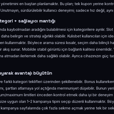
tçe yönetimini en baştan planlamaktır. Bu plan; tek kupon yerine ko
r. Unutmayın, sürdürülebilir kullanıcı deneyimi; sadece hız değil, aynı
egori + sağlayıcı mantığı
asında kaybolmadan aradığını bulabilmesi için kategorilere ayrılır. Slo
daha belirgin ve strateji ağırlıklı olabilir. Kulisbet kullanıcıları için
i kullanmaktır. Böylece arama süresi kısalır, seçim daha bilinçli hal
ir akış sunar. Mobilde stabil görüntü için bağlantı kalitesi önemlidir
a atmadan ilerlemek daha sağlıklı olabilir. Ayrıca cihazınızın güç ta
kuyarak avantajı büyütün
farklı kategori teklifleri üzerinden şekillenebilir. Bonus kullanır
şımı, şartları atlamaya yol açtığında memnuniyet düşebilir. Bunun y
um/maximum limitleri önceden kontrol etmek daha iyi bir deneyim o
ize uygun olan 1–2 kampanya tipini seçip düzenli kullanmaktır. Bö
lde, kampanya sayfalarında çok fazla sekme açmak yerine tek bir sek