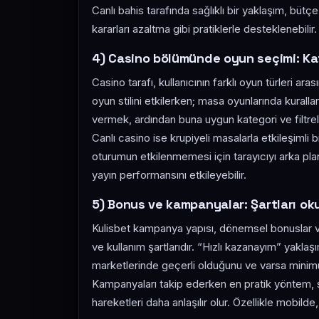
Canlı bahis tarafında sağlıklı bir yaklaşım, bü
kararları azaltma gibi pratiklerle desteklenebili
4) Casino bölümünde oyun seçimi: Kat
Casino tarafı, kullanıcının farklı oyun türleri ar
oyun stilini etkilerken; masa oyunlarında kurallar 
vermek, ardından buna uygun kategori ve filtreler
Canlı casino ise krupiyeli masalarla etkileşimli b
oturumun etkilenmemesi için tarayıcıyı arka plan
yayın performansını etkileyebilir.
5) Bonus ve kampanyalar: Şartları o
Kulisbet kampanya yapısı, dönemsel bonuslar ve 
ve kullanım şartlarıdır. “Hızlı kazanayım” yakla
marketlerinde geçerli olduğunu ve varsa minim
Kampanyaları takip ederken en pratik yöntem, s
hareketleri daha anlaşılır olur. Özellikle mobi